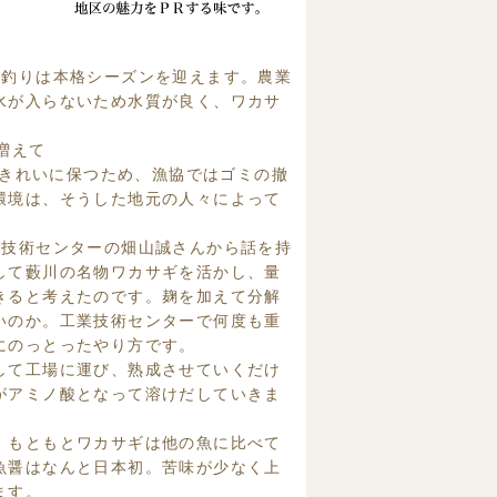
釣りは本格シーズンを迎えます。農業
水が入らないため水質が良く、ワカサ
増えて
をきれいに保つため、漁協ではゴミの撤
環境は、そうした地元の人々によって
技術センターの畑山誠さんから話を持
して藪川の名物ワカサギを活かし、量
きると考えたのです。麹を加えて分解
いのか。工業技術センターで何度も重
にのっとったやり方です。
して工場に運び、熟成させていくだけ
がアミノ酸となって溶けだしていきま
。もともとワカサギは他の魚に比べて
魚醤はなんと日本初。苦味が少なく上
ます。