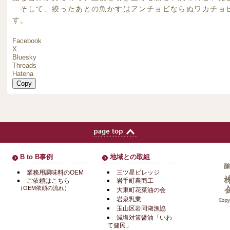
そして、絞ったあとの魚かすはアンチョビならぬワカチョ
す。
Facebook
X
Bluesky
Threads
Hatena
Copy
B to B事例
地域との取組
業務用調味料のOEM
三ツ星ビレッジ
ご依頼はこちら
岩手町農商工
（OEM依頼の流れ）
大東町花菜油の会
岩泉乳業
玉山区岩同湖漁協
減塩対策醤油「いわ
て健民」