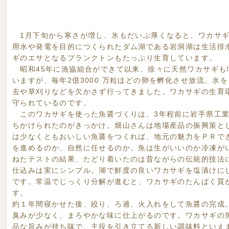
1月下旬から寒さが増し、氷もだいぶ厚くなると、ワカサギ
用水や発電を目的につくられたダム湖である岩洞湖は生活排
ギのエサとなるプランクトンもたっぷり生育しています。
昭和45年に漁協組合ができて以来、徐々に天然ワカサギも
いますが、毎年2億3000 万粒ほどの卵を孵化させ放流。水
去や草刈りなどを欠かさず行ってきました。ワカサギの生育
守られているのです。
このワカサギを使った魚醤づくりは、3年程前に岩手県工業
ちかけられたのがきっかけ。畑山さんは地場産品の振興策と
は少なくともおいしい魚醤をつくれば、地元の魅力をＰＲで
を進めるのか、自然に任せるのか。魚は生がいいのか冷凍が
ねたテストの結果、たどり着いたのは昔ながらの伝統的技法
仕込みは実にシンプル。湖で鮮度の良いワカサギを塩漬けに
です。常温でじっくり分解が進むと、ワカサギのたんぱく質
す。
約１年間寝かせた後、絞り、ろ過、火入れをして魚醤の完成
臭みが少なく、まろやかな味に仕上がるのです。ワカサギの
品な旨みが持ち味で、主役を引き立てる新しい調味料といえ